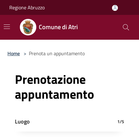
Salta al contenuto principale
Regione Abruzzo
Comune di Atri
Home
>
Prenota un appuntamento
Prenotazione
appuntamento
Luogo
1/5