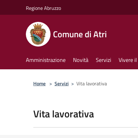
Salta al contenuto principale
Regione Abruzzo
Comune di Atri
Amministrazione
Novità
Servizi
Vivere 
Home
>
Servizi
>
Vita lavorativa
Vita lavorativa