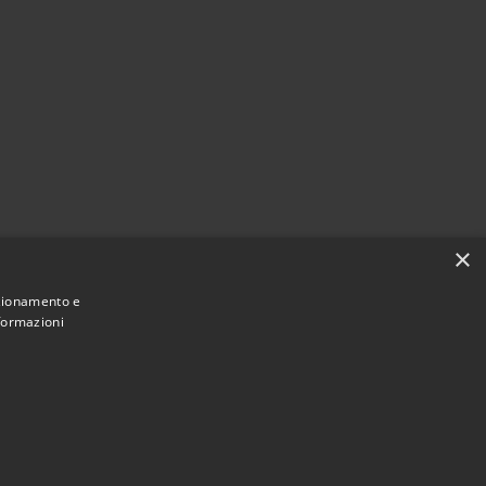
×
nzionamento e
nformazioni
Municipium
Accesso redazione
ne di Atri • Powered by
•