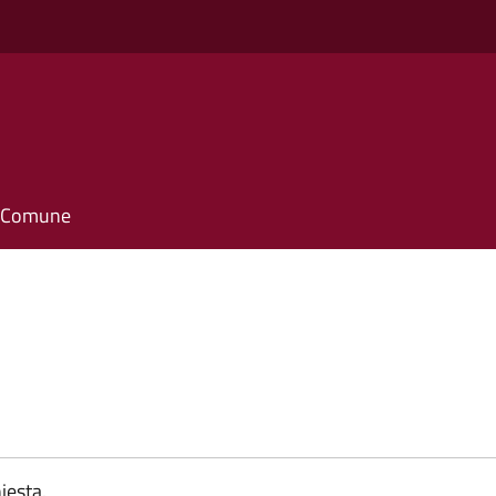
il Comune
iesta.