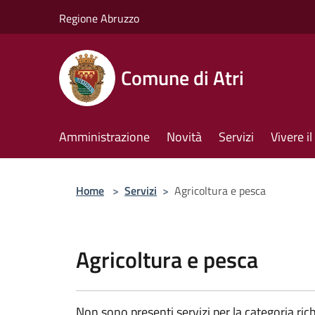
Salta al contenuto principale
Regione Abruzzo
Comune di Atri
Amministrazione
Novità
Servizi
Vivere 
Home
>
Servizi
>
Agricoltura e pesca
Agricoltura e pesca
Non sono presenti servizi per la categoria rich