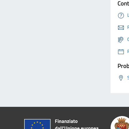
Cont
Prob