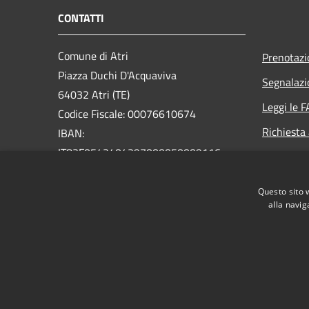
CONTATTI
Comune di Atri
Prenotaz
Piazza Duchi D'Acquaviva
Segnalazi
64032 Atri (TE)
Leggi le 
Codice Fiscale: 00076610674
Richiesta
IBAN:
IT83F0542404297000050009116
PEC:
postacert@pec.comune.atri.te.it
Questo sito 
Centralino Unico: +39.085.87911
alla navig
RSS
Accessibilità
Privacy
Cookie
Mappa de