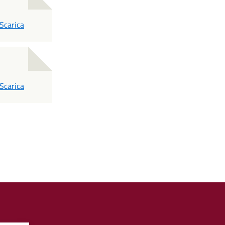
PDF
Scarica
PDF
Scarica