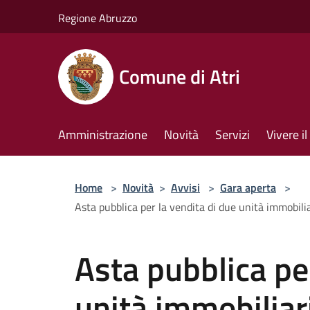
Salta al contenuto principale
Regione Abruzzo
Comune di Atri
Amministrazione
Novità
Servizi
Vivere 
Home
>
Novità
>
Avvisi
>
Gara aperta
>
Asta pubblica per la vendita di due unità immobilia
Asta pubblica pe
unità immobiliar