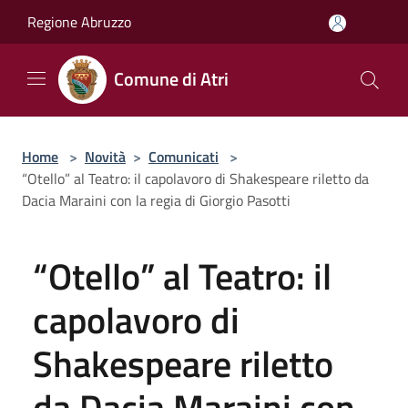
Salta al contenuto principale
Regione Abruzzo
Comune di Atri
Home
>
Novità
>
Comunicati
>
“Otello” al Teatro: il capolavoro di Shakespeare riletto da
Dacia Maraini con la regia di Giorgio Pasotti
“Otello” al Teatro: il
capolavoro di
Shakespeare riletto
da Dacia Maraini con