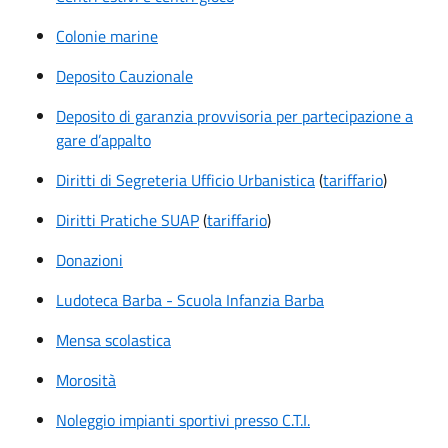
Colonie marine
Deposito Cauzionale
Deposito di garanzia provvisoria per partecipazione a
gare d’appalto
Diritti di Segreteria Ufficio Urbanistica
(
tariffario
)
Diritti Pratiche SUAP
(
tariffario
)
Donazioni
Ludoteca Barba - Scuola Infanzia Barba
Mensa scolastica
Morosità
Noleggio impianti sportivi presso C.T.I.