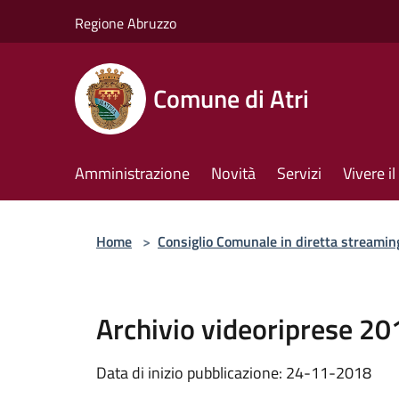
Salta al contenuto principale
Regione Abruzzo
Comune di Atri
Amministrazione
Novità
Servizi
Vivere 
Home
>
Consiglio Comunale in diretta streamin
Archivio videoriprese 2
Data di inizio pubblicazione: 24-11-2018