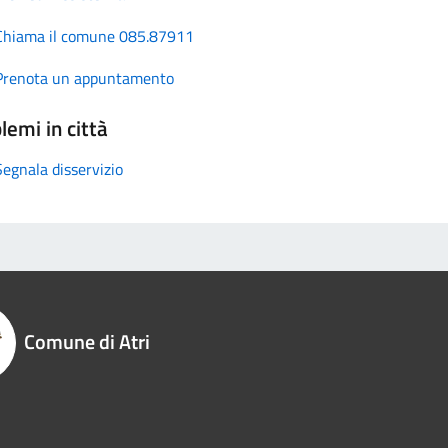
Chiama il comune 085.87911
Prenota un appuntamento
lemi in città
Segnala disservizio
Comune di Atri