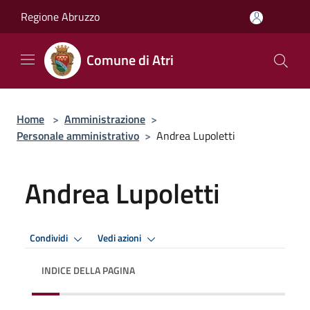
Salta al contenuto principale
Regione Abruzzo
Comune di Atri
Home
>
Amministrazione
>
Personale amministrativo
>
Andrea Lupoletti
Andrea Lupoletti
Condividi
Vedi azioni
INDICE DELLA PAGINA