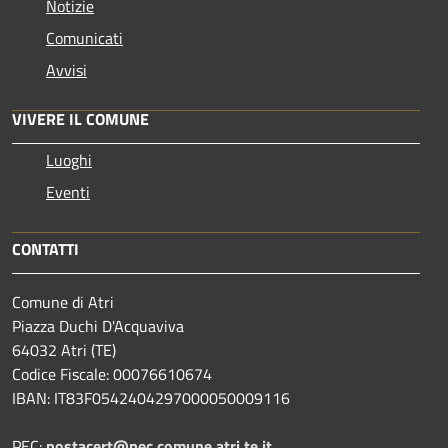
Notizie
Comunicati
Avvisi
VIVERE IL COMUNE
Luoghi
Eventi
CONTATTI
Comune di Atri
Piazza Duchi D'Acquaviva
64032 Atri (TE)
Codice Fiscale: 00076610674
IBAN: IT83F0542404297000050009116
PEC:
postacert@pec.comune.atri.te.it