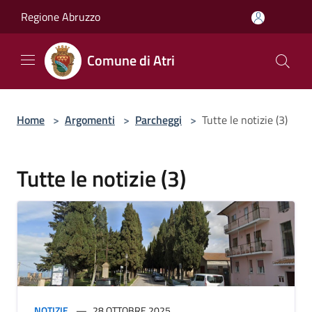
Salta al contenuto principale
Regione Abruzzo
Comune di Atri
Home
>
Argomenti
>
Parcheggi
>
Tutte le notizie (3)
Tutte le notizie (3)
NOTIZIE
28 OTTOBRE 2025