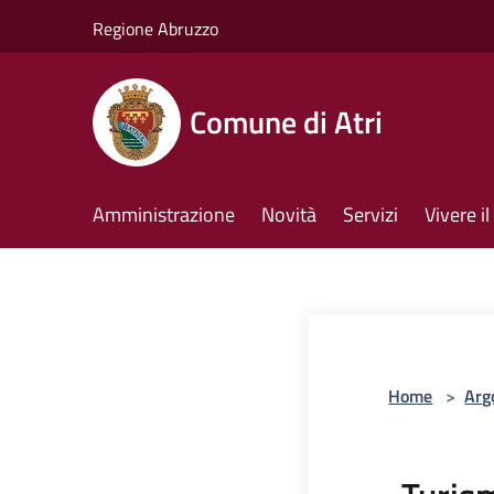
Salta al contenuto principale
Regione Abruzzo
Comune di Atri
Amministrazione
Novità
Servizi
Vivere 
Home
>
Arg