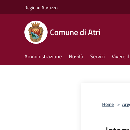
Salta al contenuto principale
Regione Abruzzo
Comune di Atri
Amministrazione
Novità
Servizi
Vivere 
Home
>
Arg