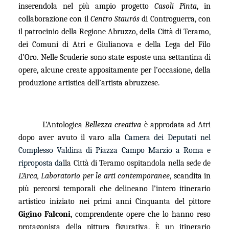
inserendola nel più ampio progetto
Casoli Pinta
, in
collaborazione con il
Centro Staurós
di Controguerra, con
il patrocinio della Regione Abruzzo, della Città di Teramo,
dei Comuni di Atri e Giulianova e della Lega del Filo
d’Oro. Nelle Scuderie sono state esposte una settantina di
opere, alcune create appositamente per l’occasione, della
produzione artistica dell’artista abruzzese.
L’
Antologica
Bellezza creativa
è approdata ad Atri
dopo aver avuto il varo alla
Camera dei Deputati nel
Complesso Valdina di Piazza Campo Marzio a Roma e
riproposta dal
la Città di Teramo ospitandola nella sede de
L’Arca, Laboratorio per le arti contemporanee
,
scandita in
più percorsi temporali che delineano l’intero itinerario
artistico iniziato nei primi anni Cinquanta del pittore
Gigino Falconi
, comprendente opere che lo hanno reso
protagonista della pittura figurativa. È un itinerario