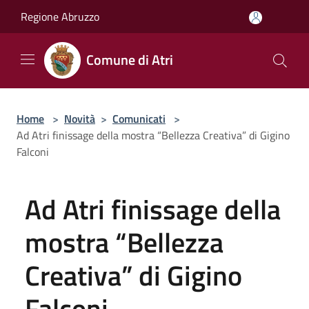
Salta al contenuto principale
Regione Abruzzo
Comune di Atri
Home
>
Novità
>
Comunicati
>
Ad Atri finissage della mostra “Bellezza Creativa” di Gigino
Falconi
Ad Atri finissage della
mostra “Bellezza
Creativa” di Gigino
Falconi