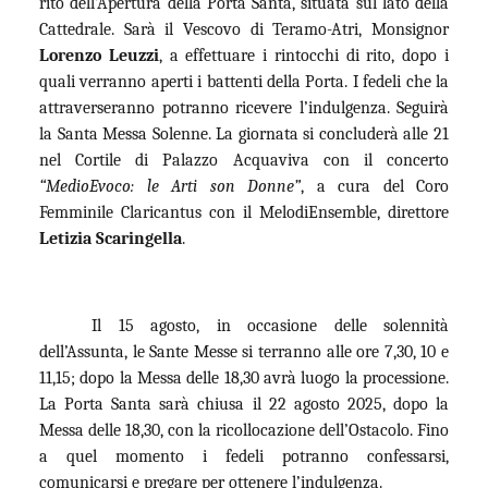
rito dell’Apertura della Porta Santa, situata sul lato della
Cattedrale. Sarà il Vescovo di Teramo-Atri, Monsignor
Lorenzo Leuzzi
, a effettuare i rintocchi di rito, dopo i
quali verranno aperti i battenti della Porta. I fedeli che la
attraverseranno potranno ricevere l’indulgenza. Seguirà
la Santa Messa Solenne. La giornata si concluderà alle 21
nel Cortile di Palazzo Acquaviva con il concerto
“MedioEvoco: le Arti son Donne”
, a cura del Coro
Femminile Claricantus con il MelodiEnsemble, direttore
Letizia Scaringella
.
Il 15 agosto, in occasione delle solennità
dell’Assunta, le Sante Messe si terranno alle ore 7,30, 10 e
11,15; dopo la Messa delle 18,30 avrà luogo la processione.
La Porta Santa sarà chiusa il 22 agosto 2025, dopo la
Messa delle 18,30, con la ricollocazione dell’Ostacolo. Fino
a quel momento i fedeli potranno confessarsi,
comunicarsi e pregare per ottenere l’indulgenza.