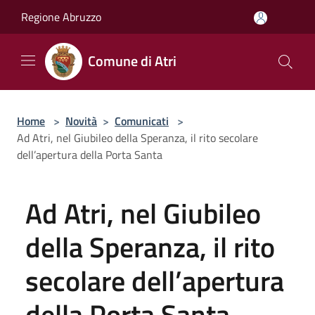
Salta al contenuto principale
Regione Abruzzo
Comune di Atri
Home
>
Novità
>
Comunicati
>
Ad Atri, nel Giubileo della Speranza, il rito secolare
dell’apertura della Porta Santa
Ad Atri, nel Giubileo
della Speranza, il rito
secolare dell’apertura
della Porta Santa