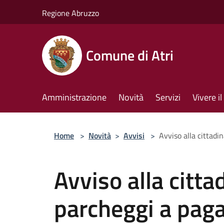
Salta al contenuto principale
Regione Abruzzo
Comune di Atri
Amministrazione
Novità
Servizi
Vivere 
Home
>
Novità
>
Avvisi
>
Avviso alla cittad
Avviso alla citta
parcheggi a pa