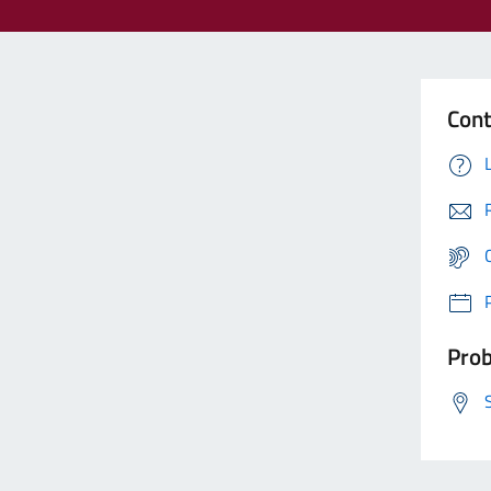
Cont
Prob