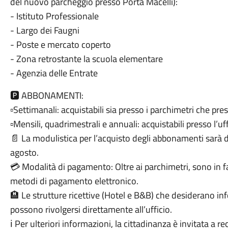
del nuovo parcheggio presso Porta Macelli):
- Istituto Professionale
- Largo dei Faugni
- Poste e mercato coperto
- Zona retrostante la scuola elementare
- Agenzia delle Entrate
🅿️ ABBONAMENTI:
▫️Settimanali: acquistabili sia presso i parchimetri che pres
▫️Mensili, quadrimestrali e annuali: acquistabili presso l’
📄 La modulistica per l’acquisto degli abbonamenti sarà di
agosto.
💳 Modalità di pagamento: Oltre ai parchimetri, sono in fa
metodi di pagamento elettronico.
🏨 Le strutture ricettive (Hotel e B&B) che desiderano 
possono rivolgersi direttamente all’ufficio.
ℹ️ Per ulteriori informazioni, la cittadinanza è invitata a r