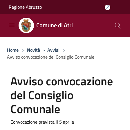
Salta al contenuto principale
Regione Abruzzo
Comune di Atri
Home
>
Novità
>
Avvisi
>
Avviso convocazione del Consiglio Comunale
Avviso convocazione
del Consiglio
Comunale
Convocazione prevista il 5 aprile