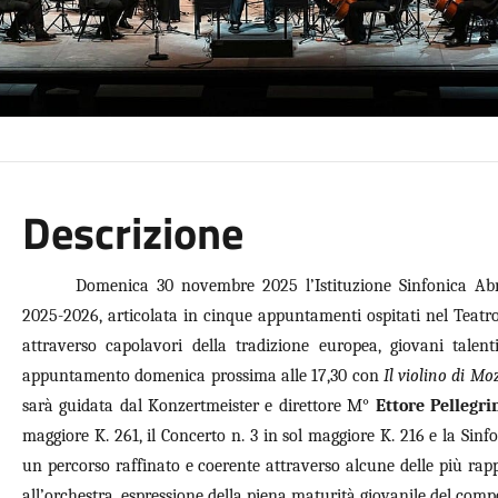
Descrizione
Domenica 30 novembre 2025 l’Istituzione Sinfonica Abr
2025-2026, articolata in cinque appuntamenti ospitati nel Teat
attraverso capolavori della tradizione europea, giovani tale
appuntamento domenica prossima alle 17,30 con
Il violino di Mo
sarà guidata dal Konzertmeister e direttore M°
Ettore Pellegri
maggiore K. 261, il Concerto n. 3 in sol maggiore K. 216 e la Sinf
un percorso raffinato e coerente attraverso alcune delle più rap
all’orchestra, espressione della piena maturità giovanile del comp