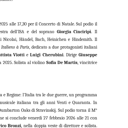
25 alle 17,30 per il Concerto di Natale. Sul podio il
estra dell’ISA e del soprano
Giorgia Cinciripì
. Il
 Nicolai, Händel, Bach, Heinichen e Hindemith. Il
 Italiens à Paris
, dedicato a due protagonisti italiani
ttista Viotti
e
Luigi Cherubini
. Dirige
Giuseppe
a 2025. Solista al violino
Sofia De Martis
, vincitrice
a e Regime: l’Italia tra le due guerre, un programma
musicale italiana tra gli anni Venti e Quaranta. In
 Dumbarton Oaks di Stravinskij. Sul podio torna il M°
one si conclude venerdì 27 febbraio 2026 alle 21 con
ico Bronzi
, nella doppia veste di direttore e solista.