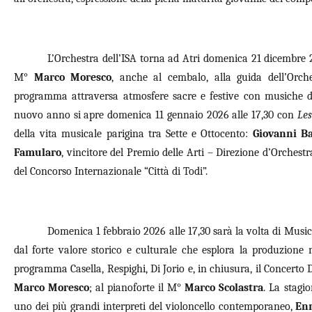
L’Orchestra dell’ISA torna ad Atri domenica 21 dicembre 20
M°
Marco Moresco
, anche al cembalo, alla guida dell’Orch
programma attraversa atmosfere sacre e festive con musiche di
nuovo anno si apre domenica 11 gennaio 2026 alle 17,30 con
Les
della vita musicale parigina tra Sette e Ottocento:
Giovanni Ba
Famularo
, vincitore del Premio delle Arti – Direzione d’Orchestr
del Concorso Internazionale “Città di Todi”.
Domenica 1 febbraio 2026 alle 17,30 sarà la volta di Music
dal forte valore storico e culturale che esplora la produzione 
programma Casella, Respighi, Di Jorio e, in chiusura, il Concerto
Marco Moresco
; al pianoforte il M°
Marco Scolastra
. La stagi
uno dei più grandi interpreti del violoncello contemporaneo,
Enr