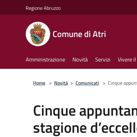
Salta al contenuto principale
Regione Abruzzo
Comune di Atri
Amministrazione
Novità
Servizi
Vivere 
Home
>
Novità
>
Comunicati
>
Cinque appunt
Cinque appuntam
stagione d’eccell