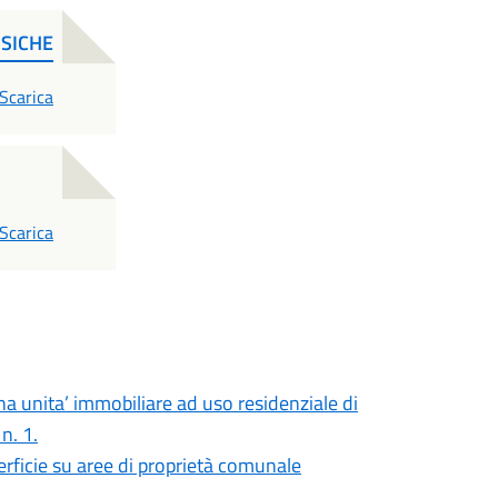
ISICHE
PDF
Scarica
PDF
Scarica
a unita’ immobiliare ad uso residenziale di
n. 1.
perficie su aree di proprietà comunale