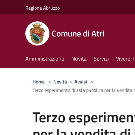
Salta al contenuto principale
Regione Abruzzo
Comune di Atri
Amministrazione
Novità
Servizi
Vivere 
Home
>
Novità
>
Avvisi
>
Terzo esperimento di asta pubblica per la vendita 
Terzo esperiment
per la vendita di