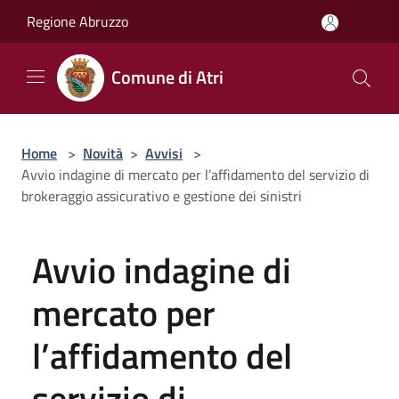
Salta al contenuto principale
Regione Abruzzo
Comune di Atri
Home
>
Novità
>
Avvisi
>
Avvio indagine di mercato per l’affidamento del servizio di
brokeraggio assicurativo e gestione dei sinistri
Avvio indagine di
mercato per
l’affidamento del
servizio di