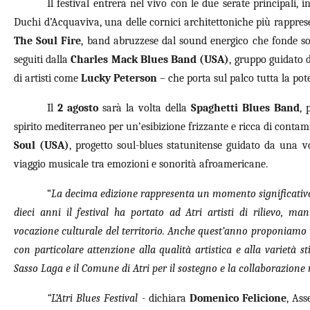
Il festival entrerà nel vivo con le due serate principali,
Duchi d’Acquaviva, una delle cornici architettoniche più rapprese
The Soul Fire
, band abruzzese dal sound energico che fonde so
seguiti dalla
Charles Mack Blues Band (USA)
, gruppo guidato 
di artisti come
Lucky Peterson
– che porta sul palco tutta la po
Il
2 agosto
sarà la volta della
Spaghetti Blues Band
, 
spirito mediterraneo per un’esibizione frizzante e ricca di conta
Soul (USA)
, progetto soul-blues statunitense guidato da una 
viaggio musicale tra emozioni e sonorità afroamericane.
“
La decima edizione rappresenta un momento significati
dieci anni il festival ha portato ad Atri artisti di rilievo, m
vocazione culturale del territorio. Anche quest’anno proponiamo
con particolare attenzione alla qualità artistica e alla varietà s
Sasso Laga e il Comune di Atri per il sostegno e la collaborazione 
“L’Atri Blues Festival
- dichiara
Domenico Felicione
, Ass