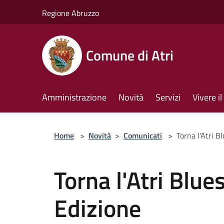
Salta al contenuto principale
Regione Abruzzo
Comune di Atri
Amministrazione
Novità
Servizi
Vivere 
Home
>
Novità
>
Comunicati
>
Torna l'Atri B
Torna l'Atri Blue
Edizione