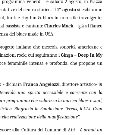
 in programma venerdì 1 e sabato 2 agosto, in Piazza
ntative del centro storico. Il
1° agosto
si esibiranno
ul, funk e rhythm & blues in uno stile travolgente;
dal bassista e cantante
Charles Mack
– già al fianco
tenza del blues made in USA.
progetto italiano che mescola sonorità americane e
minazioni rock; cui seguiranno i
Ginga – Deep In My
voce femminile intensa e profonda, che propone un
vo
- dichiara
Franco Angelozzi
, direttore artistico-
in
antenendo uno spirito accessibile e coerente con la
 un programma che valorizza la musica blues e soul,
tilistica. Ringrazio la Fondazione Tercas, il GAL Gran
nella realizzazione della manifestazione”.
essore alla Cultura del Comune di Atri -
è ormai un