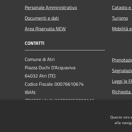
Personale Amministrativo
Catasto e
Documenti e dati
Turismo
Area Riservata NEW
Mobilità e
CONTATTI
Comune di Atri
Prenotaz
Piazza Duchi D'Acquaviva
Segnalazi
64032 Atri (TE)
Leggi le 
Codice Fiscale: 00076610674
Richiesta
IBAN:
IT83F0542404297000050009116
PEC:
postacert@pec.comune.atri.te.it
Questo sito 
Centralino Unico: +39.085.87911
alla navig