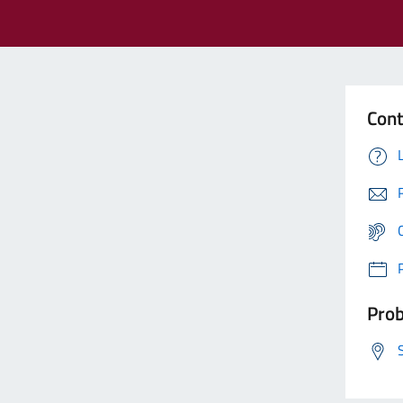
Cont
Prob