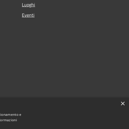
Luoghi
Eventi
×
nzionamento e
nformazioni