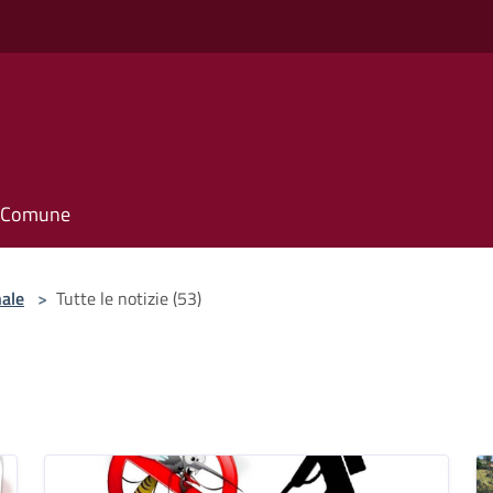
il Comune
nale
>
Tutte le notizie (53)