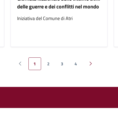
delle guerre e dei conflitti nel mondo
Iniziativa del Comune di Atri
1
2
3
4
Pagina precedente
Pagina success