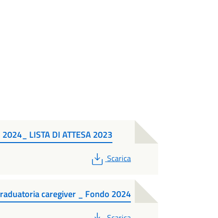
2024_ LISTA DI ATTESA 2023
PDF
Scarica
graduatoria caregiver _ Fondo 2024
PDF
Scarica