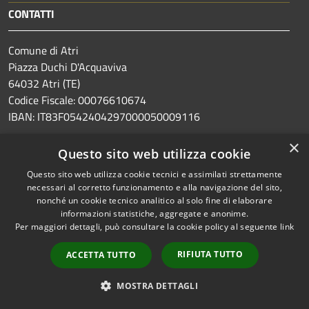
CONTATTI
Comune di Atri
Piazza Duchi D'Acquaviva
64032 Atri (TE)
Codice Fiscale: 00076610674
IBAN: IT83F0542404297000050009116
×
PEC:
postacert@pec.comune.atri.te.it
Questo sito web utilizza cookie
Centralino Unico: +39.085.87911
Questo sito web utilizza cookie tecnici e assimilati strettamente
necessari al corretto funzionamento e alla navigazione del sito,
nonché un cookie tecnico analitico al solo fine di elaborare
informazioni statistiche, aggregate e anonime.
Per maggiori dettagli, può consultare la cookie policy al seguente
link
Prenotazione appuntamento
Segnalazione disservizio
RIFIUTA TUTTO
ACCETTA TUTTO
Leggi le FAQ
MOSTRA DETTAGLI
Richiesta assistenza