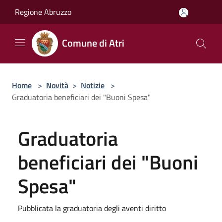
Salta al contenuto principale
Regione Abruzzo
Comune di Atri
Home
>
Novità
>
Notizie
>
Graduatoria beneficiari dei "Buoni Spesa"
Graduatoria
beneficiari dei "Buoni
Spesa"
Pubblicata la graduatoria degli aventi diritto