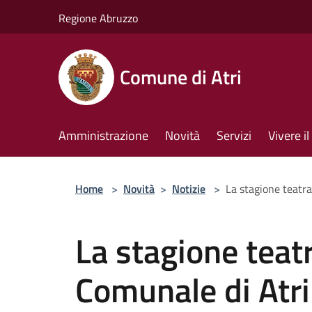
Salta al contenuto principale
Regione Abruzzo
Comune di Atri
Amministrazione
Novità
Servizi
Vivere 
Home
>
Novità
>
Notizie
>
La stagione teatra
La stagione teatr
Comunale di Atri