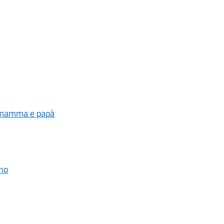
n mamma e papà
ino