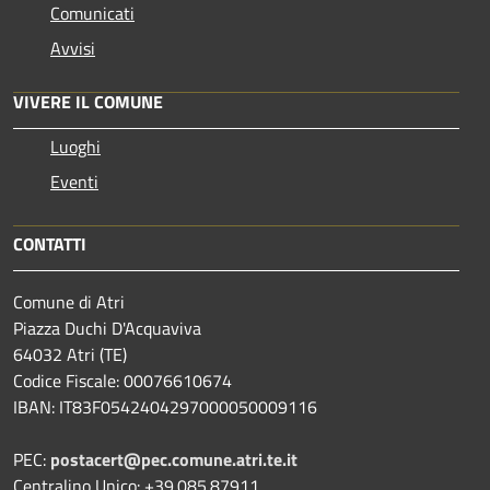
Comunicati
Avvisi
VIVERE IL COMUNE
Luoghi
Eventi
CONTATTI
Comune di Atri
Piazza Duchi D'Acquaviva
64032 Atri (TE)
Codice Fiscale: 00076610674
IBAN: IT83F0542404297000050009116
PEC:
postacert@pec.comune.atri.te.it
Centralino Unico: +39.085.87911