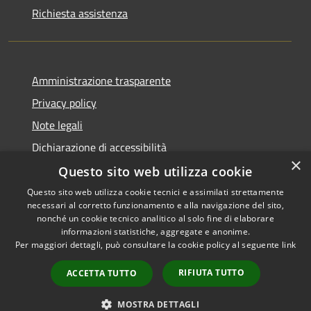
Richiesta assistenza
Amministrazione trasparente
Privacy policy
Note legali
Dichiarazione di accessibilità
×
Questo sito web utilizza cookie
Questo sito web utilizza cookie tecnici e assimilati strettamente
necessari al corretto funzionamento e alla navigazione del sito,
RSS
Copyright © 2026 • Comune di
nonché un cookie tecnico analitico al solo fine di elaborare
informazioni statistiche, aggregate e anonime.
Accessibilità
Atri • Powered by
Per maggiori dettagli, può consultare la cookie policy al seguente
link
Privacy
Municipium
Accesso
•
Cookie
redazione
RIFIUTA TUTTO
ACCETTA TUTTO
Mappa del sito
Area Riservata
MOSTRA DETTAGLI