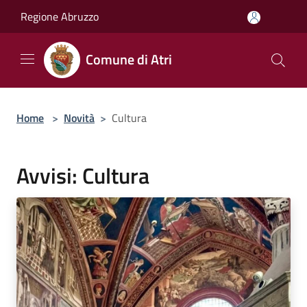
Salta al contenuto principale
Regione Abruzzo
Comune di Atri
Home
>
Novità
>
Cultura
Avvisi: Cultura