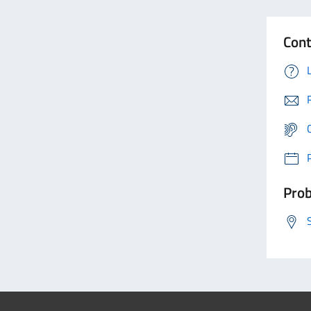
Cont
Prob