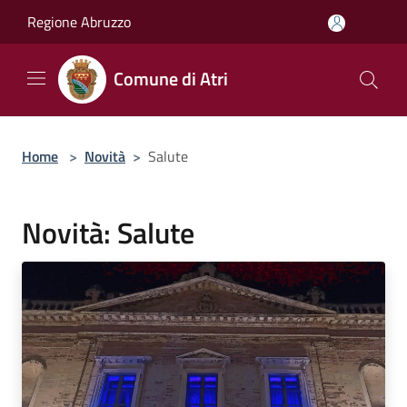
Salta al contenuto principale
Regione Abruzzo
Comune di Atri
Home
>
Novità
>
Salute
Novità: Salute