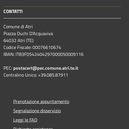
CONTATTI
Comune di Atri
Piazza Duchi D'Acquaviva
64032 Atri (TE)
Codice Fiscale: 00076610674
IBAN: IT83F0542404297000050009116
PEC:
postacert@pec.comune.atri.te.it
Centralino Unico: +39.085.87911
Prenotazione appuntamento
Segnalazione disservizio
Leggi le FAQ
Richiesta assistenza