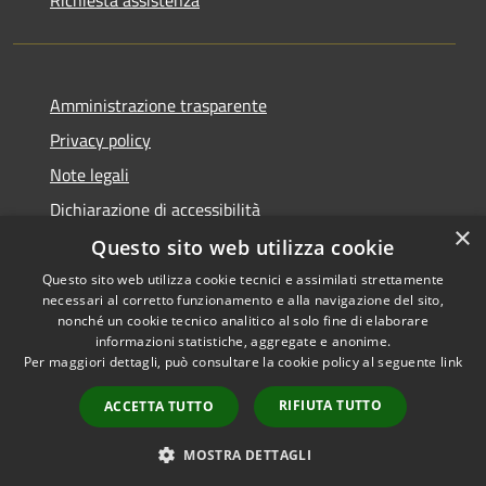
Amministrazione trasparente
Privacy policy
Note legali
Dichiarazione di accessibilità
×
Questo sito web utilizza cookie
Questo sito web utilizza cookie tecnici e assimilati strettamente
necessari al corretto funzionamento e alla navigazione del sito,
RSS
Copyright © 2026 • Comune di
nonché un cookie tecnico analitico al solo fine di elaborare
Accessibilità
informazioni statistiche, aggregate e anonime.
Atri • Powered by
Per maggiori dettagli, può consultare la cookie policy al seguente
link
Privacy
Municipium
Accesso
•
Cookie
redazione
RIFIUTA TUTTO
ACCETTA TUTTO
Mappa del sito
Area Riservata
MOSTRA DETTAGLI