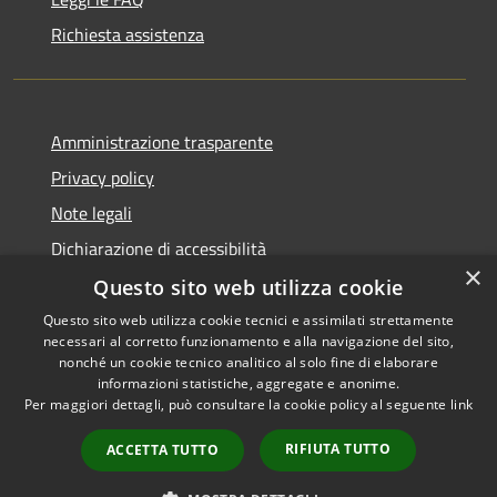
Richiesta assistenza
Amministrazione trasparente
Privacy policy
Note legali
Dichiarazione di accessibilità
×
Questo sito web utilizza cookie
Questo sito web utilizza cookie tecnici e assimilati strettamente
necessari al corretto funzionamento e alla navigazione del sito,
RSS
Copyright © 2026 • Comune di
nonché un cookie tecnico analitico al solo fine di elaborare
informazioni statistiche, aggregate e anonime.
Accessibilità
Atri • Powered by
Per maggiori dettagli, può consultare la cookie policy al seguente
link
Privacy
Municipium
Accesso
•
Cookie
redazione
RIFIUTA TUTTO
ACCETTA TUTTO
Mappa del sito
Area Riservata